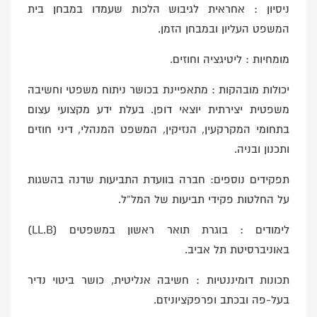
ניסיון : אחראית לגיבוש הלכות שעמדו במבחן בית
המשפט העליון ובמבחן הזמן.
מומחיות : ליטיגציה וחוזים.
יכולות מובהקות : מתאפיינת בכושר ניתוח משפטי וחשיבה
משפטית יצירתית יוצאי דופן. בעלת ידע מקצועי עצום
בתחומי המקרקעין, הנזיקין, המשפט המנהלי, דיני חוזים
ותכנון ובניה.
תפקידים נוספים: חברה בוועדת התביעות שדנה בהשגות
על החלטות פקידי תביעות של המל”ל.
לימודים : בוגרת תואר ראשון במשפטים (LL.B)
באוניברסיטת תל אביב.
תכונות דומיננטיות : חשיבה אנליטית, כושר ביטוי נדיר
בעל-פה ובכתב ופרפקציוניזם.