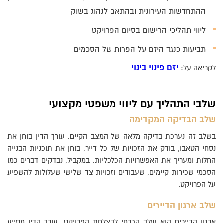
ההתחדשות העירונית ובהתאם לנהוג בשוק
ליווי תהליכי הרישום בסיום הפרויקט
תביעות כנגד היזם על הפרות של הסכמים
יזם פינוי בינוי
לקריאה על:
שלבי התהליך עם ליווי משפטי מקצועי
שלב הבדיקה המקדימה
בשלב זה נערכת בדיקה מלאה של המצב הקיים. עורך הדין בוחן את
נסחי הטאבו, בודק את הזכויות של כל דייר, בוחן את תוכניות הבנייה
החלות ומעריך את האפשרויות הכלכליות. במקביל, נבדקים דברים כמו
הסכמי שכירות קיימים, שעבודים וזכויות צד שלישי שעלולות להשפיע
על הפרויקט.
שלב ארגון הדיירים
ארגון הדיירים הוא שלב הכרחי להצלחת הפרויקט. עורך הדין מסייע