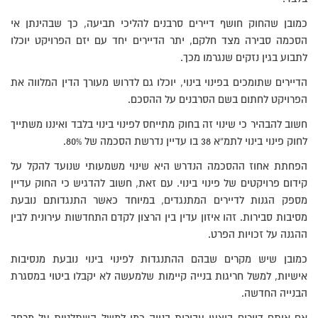
כמובן שהחוק חושף דיירים סרבנים להליכי תביעה, כך שבהינתן אי
הסכמה סבירה מצד חלקם, יתר הדיירים יחד עם יזם הפרויקט יוכלו
לתבוע בגין נזקים שנגרמו מכך.
הדיירים שתומכים בפינוי בינוי, יוכלו גם לדרוש מעורך הדין המלווה את
הפרויקט לחתום בשם הסרבנים על ההסכם.
חשוב להבהיר כי שינוי זה בחוק מתייחס לפינוי בינוי בלבד ואיננו משתייך
לחוק פינוי בינוי לתמ”א 38 בו עדיין נדרשת הסכמה של 80%.
הפחתת אחוז ההסכמה הנדרש היא שינוי משמעותי שנועד להקל על
קידום פרויקטים של פינוי בינוי. עם זאת, חשוב להדגיש כי החוק עדיין
מספק הגנות לדיירים המתנגדים, במיוחד כאשר התנגדותם נובעת
מסיבות סבירות. זהו איזון עדין בין הרצון לקדם התחדשות עירונית לבין
ההגנה על זכויות הפרט.
כמובן שיש מקרים שבהם ההתנגדות לפינוי בינוי נובעת מנסיבות
אישיות, למשל חריגות בנייה קיימות שלמעשה לא יקבלו ביטוי במסגרת
הבנייה החדשה.
אם אותם דיירים ביצעו עבירות בנייה כמו למשל השתלטות על מרחב