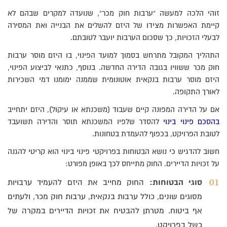
זוהי הלכה למעשה “ערבות חוק מכר”, שנועדה למקרים שבהם לא
קיימת האפשרות מצידו של היזם להשלים את הבנייה ואת המסירה
לבעלי הזכויות, כך שסכום הערבות יועבר לטובתם.
התהליך המקובל מתרחש בסמוך למועד הפינוי, בו היזם מוסר ערבות
חוק מכר ששוויו בגובה הדירה החדשה. בנוסף, כתנאי לביצוע הפינוי,
היזם מוסר ערבות בנקאית אוטונומית שממנה ימומנו דמי השכירות
לאורך התקופה.
אם על הדירה המפונה קיים שעבוד (משכנתא או עיקול), היזם יתחייב
בהסכם פינוי בינוי
להסדר שלפיו המשכנתא תוסר והדירה תשועבד
לטובת הפרויקט, בכפוף להעמדת בטחונות.
חשוב להדגיש כי נושא הבטוחות בפרויקטי פינוי בינוי הוא קריטי להגנה
על זכויות הדיירים. החוק מתייחס לכך באופן מפורט:
סוגי הבטוחות:
החוק מחייב את היזם להעמיד ערבויות
מסוגים שונים, כולל ערבות בנקאית, ערבות חוק מכר, ולעתים
אף ביטוח. מטרתן להבטיח את זכויות הדיירים במקרה של
כשל בפרויקט.