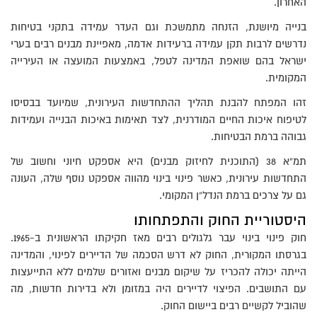
האחרון.
בנייה מיושנת, הזנחה מתמשכת וגם העדר עמידה בתקני בטיחות
נדרשים לרבות תקן עמידה ברעידות אדמה, מאפיינת מבנים רבים בערי
ישראל בהם שואפת המדינה לטפל, באמצעות המועצה או העירייה
המקומית.
זהו המפתח להבנת תהליך ההתחדשות העירונית, שמיועד בבסיסו
לטיפוח איכות החיים המודרנית, לצד תאימות באיכות הבנייה ועמידות
גבוהה ברמת הבטיחות.
תמ”א 38 (התוכנית לחיזוק מבנים) היא אספקט חיוני וחשוב של
התחדשות עירונית, כאשר פינוי בינוי מהווה אספקט נוסף שלה, העונה
גם על צרכים ברמת הנדל”ן המקומי.
היסטוריית החוק והתפתחותו
חוק פינוי בינוי עבר גלגולים רבים מאז חקיקתו הראשונית ב-1965.
בגרסתו המקורית, החוק לא דרש הסכמה של הדיירים לפינוי, והמדינה
הייתה יכולה להכריז על שיקום מבנים ואזורים שלמים ללא התייעצות
עם התושבים. הפיצוי לדיירים היה במזומן ולא בדירות חדשות, מה
שהוביל לקשיים רבים ביישום החוק.