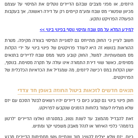
היזמים, או מפני מצבים שבהם הדיירים נוטלים את המיסוי על עצמם
מכיוון שפטורי מס שבח ומע”מ קיימים רק על דירה ראשונה, אך בעקבות
הפעולה הפרויקט נתקע.
למידע המלא על מס שבח ומיסוי נוסף בפינוי בינוי >>
חשוב לציין כי החוק מתייחס גם לסוגיית המיסוי בצורה מקיפה. מטרת
ההוראות בנושא זה היא לעודד פרויקטים של פינוי בינוי על ידי הקלות
מס משמעותיות. למשל, החוק קובע פטור ממס שבח לדיירים בתנאים
מסוימים, כאשר שווי דירת התמורה אינו עולה על תקרה מסוימת. בנוסף,
ישנן הקלות במס רכישה ליזמים, מה שמגדיל את הכדאיות הכלכלית של
הפרויקטים.
תנאים חדשים לזכאות ביטול החוזה באופן חד צדדי
חוק פינוי בינוי גם קובע כיום כי דיירים יהיו רשאים לבטל הסכם עם יזם
שלא מצליח לעמוד בלוחות הזמנים שנקבעו לפרויקט.
זאת להבדיל מהמצב עד לשנת 2021, במסגרתו נאלצו הדיירים “לרטון
בדממה” כלפי האיחור או לנהל מאבק משפטי יקר ומתיש.
כיום, יזם שלא יצליח להשיג תוך שנתיים 50% מחתימות הדיירים מרגע