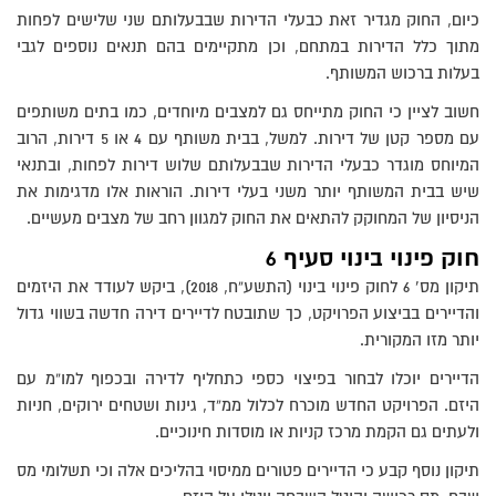
כיום, החוק מגדיר זאת כבעלי הדירות שבבעלותם שני שלישים לפחות
מתוך כלל הדירות במתחם, וכן מתקיימים בהם תנאים נוספים לגבי
בעלות ברכוש המשותף.
חשוב לציין כי החוק מתייחס גם למצבים מיוחדים, כמו בתים משותפים
עם מספר קטן של דירות. למשל, בבית משותף עם 4 או 5 דירות, הרוב
המיוחס מוגדר כבעלי הדירות שבבעלותם שלוש דירות לפחות, ובתנאי
שיש בבית המשותף יותר משני בעלי דירות. הוראות אלו מדגימות את
הניסיון של המחוקק להתאים את החוק למגוון רחב של מצבים מעשיים.
חוק פינוי בינוי סעיף 6
תיקון מס’ 6 לחוק פינוי בינוי (התשע”ח, 2018), ביקש לעודד את היזמים
והדיירים בביצוע הפרויקט, כך שתובטח לדיירים דירה חדשה בשווי גדול
יותר מזו המקורית.
הדיירים יוכלו לבחור בפיצוי כספי כתחליף לדירה ובכפוף למו”מ עם
היזם. הפרויקט החדש מוכרח לכלול ממ”ד, גינות ושטחים ירוקים, חניות
ולעתים גם הקמת מרכז קניות או מוסדות חינוכיים.
תיקון נוסף קבע כי הדיירים פטורים ממיסוי בהליכים אלה וכי תשלומי מס