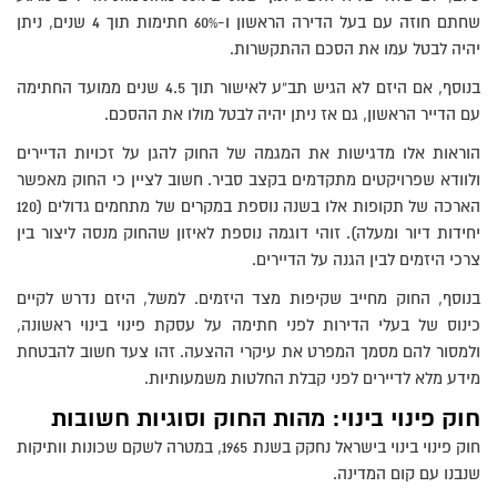
שחתם חוזה עם בעל הדירה הראשון ו-60% חתימות תוך 4 שנים, ניתן
יהיה לבטל עמו את הסכם ההתקשרות.
בנוסף, אם היזם לא הגיש תב”ע לאישור תוך 4.5 שנים ממועד החתימה
עם הדייר הראשון, גם אז ניתן יהיה לבטל מולו את ההסכם.
הוראות אלו מדגישות את המגמה של החוק להגן על זכויות הדיירים
ולוודא שפרויקטים מתקדמים בקצב סביר. חשוב לציין כי החוק מאפשר
הארכה של תקופות אלו בשנה נוספת במקרים של מתחמים גדולים (120
יחידות דיור ומעלה). זוהי דוגמה נוספת לאיזון שהחוק מנסה ליצור בין
צרכי היזמים לבין הגנה על הדיירים.
בנוסף, החוק מחייב שקיפות מצד היזמים. למשל, היזם נדרש לקיים
כינוס של בעלי הדירות לפני חתימה על עסקת פינוי בינוי ראשונה,
ולמסור להם מסמך המפרט את עיקרי ההצעה. זהו צעד חשוב להבטחת
מידע מלא לדיירים לפני קבלת החלטות משמעותיות.
חוק פינוי בינוי: מהות החוק וסוגיות חשובות
חוק פינוי בינוי בישראל נחקק בשנת 1965, במטרה לשקם שכונות וותיקות
שנבנו עם קום המדינה.