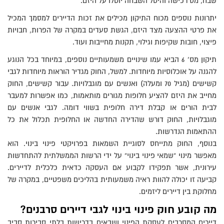
שבח, מס רכישה והיטל השבחה יוטלו על היזם.
יתרונות נוספים מכוח התיקון מכילים את זכות הדיירים למסמך המכיל
את פרטי ההצעה מצד היזם, הגשת סעדים במקרה של הפרות, חבויות
פיצוי, חובות שקיפות וגילוי, תקנות מחייבות ועוד.
תיקון מס’ 6 הביא עמו שינויים משמעותיים נוספים, במיוחד בכל הנוגע
להגנה על אוכלוסיות מיוחדות. למשל, החוק מגדיר הוראות מיוחדות לגבי
קשישים (מגיל 70 ומעלה) ואנשים עם מוגבלויות. עבור קשישים, החוק
מחייב את היזם להציע חלופות מגורים מותאמות, כמו אפשרות למעבר
לבית הורים או קבלת דירה חלופית בשווי דומה. לגבי אנשים עם
מוגבלויות, החוק דורש שהדירה החדשה או החלופית תכלול את כל
ההתאמות הנדרשות.
בנוסף, החוק מתייחס לסוגיית השמאות בפרויקטי פינוי בינוי. הוא
מאפשר מינוי “שמאי פינוי בינוי” על ידי הרשות הממשלתית להתחדשות
עירונית, אשר תפקידו לקבוע אם העסקה כדאית כלכלית לדיירים.
קביעה זו יכולה להוות ראיה משמעותית בהליכים משפטיים, במקרה של
מחלוקת בין דיירים ליזמים.
מה קובע חוק פינוי בינוי לגבי דיירים סרבנים?
דיירים המסרבים לעסקת הפינוי ושבאים בדרישות בלתי סבירות סביב