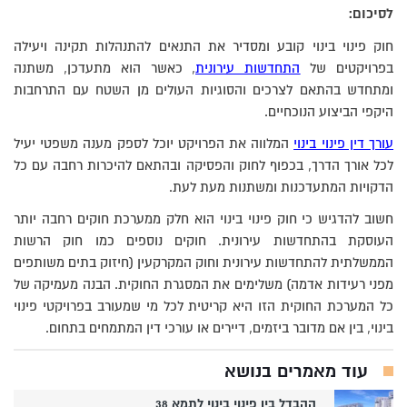
לסיכום:
חוק פינוי בינוי קובע ומסדיר את התנאים להתנהלות תקינה ויעילה
בפרויקטים של
התחדשות עירונית
, כאשר הוא מתעדכן, משתנה
ומתחדש בהתאם לצרכים והסוגיות העולים מן השטח עם התרחבות
היקפי הביצוע הנוכחיים.
עורך דין פינוי בינוי
המלווה את הפרויקט יוכל לספק מענה משפטי יעיל
לכל אורך הדרך, בכפוף לחוק והפסיקה ובהתאם להיכרות רחבה עם כל
הדקויות המתעדכנות ומשתנות מעת לעת.
חשוב להדגיש כי חוק פינוי בינוי הוא חלק ממערכת חוקים רחבה יותר
העוסקת בהתחדשות עירונית. חוקים נוספים כמו חוק הרשות
הממשלתית להתחדשות עירונית וחוק המקרקעין (חיזוק בתים משותפים
מפני רעידות אדמה) משלימים את המסגרת החוקית. הבנה מעמיקה של
כל המערכת החוקית הזו היא קריטית לכל מי שמעורב בפרויקטי פינוי
בינוי, בין אם מדובר ביזמים, דיירים או עורכי דין המתמחים בתחום.
עוד מאמרים בנושא
ההבדל בין פינוי בינוי לתמא 38