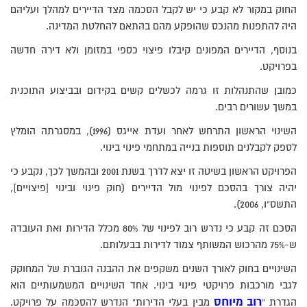
החוק במקור לא קבע כי יש לקבל הסכמה מצד הדיירים למהלך ועליהם
היה להתפנות מהנכס שהופקע מהם בהתאם להחלטת המדינה.
בנוסף, הדיירים המפונים קיבלו פיצוי כספי במזומן ולא דירה חדשה
בפרויקט.
כמובן שהתנהלות זו גרמה לכשלים קשים בקידום ובביצוע התוכנית
במשך עשורים רבים.
השינוי הראשון התרחש לאחר ועדת אייגס (1996), במסגרתה הומלץ
לספק לקבלנים תוספות בנייה במתחמי פינוי בינוי.
הפרויקט הראשון בשיטה זו יצא לדרך בשנת 2001 ובהמשך לכך, נקבע כי
יהיה צורך בהסכם לפינוי מול הדיירים (חוק פינוי ובינוי [פיצויים],
התשס”ו, 2006).
הסכם זה קבע כי נדרש רוב לפינוי של 80% מכלל הדירות ואת העובדה
ש-75% מהרכוש המשותף צמוד לדירות בבעלותם.
השינויים בחוק לאורך השנים משקפים את ההבנה הגוברת של המחוקק
לגבי מורכבות פרויקטי פינוי בינוי. אחד השינויים המשמעותיים הוא
רוב מיוחס
הגדרת “
מבין בעלי הדירות” הנדרש להסכמה על פרויקט.