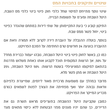
שינויים ותיקונים בחבויות המס
שינוי נוסף מתייחס למיסוי שחל כלפי חוק פינוי בינוי כלפי מס השבח,
היטל השבחה ומע”מ על תשומות הבנייה.
התיקון קובע כי בעת התקיימותן של שתי דירות במתחם שהוגדר כפינוי
בינוי, יחול פטור ממס שבח.
בנוסף, בוטלה ההגבלה על העברת דירה לקרוב ללא תמורה וזאת אם
ההעברה בוצעה 24 חודשים טרם החתימה על הסכם הפרויקט.
כמו כן, באשר לחוק פינוי בינוי היטל השבחה, גובהו יעמוד כברירת מחדל
על 50%, אך הרשות המקומית תוכל לקבוע אותו כאחת משלוש מדרגות
בהתאם למיקומו המוניציפלי בשטח הרשות: 50% היטל השבחה, 25%
היטל השבחה או מתן פטור מלא.
מדובר במהלך עם משמעות מרכזית מאוד ליזמים, שמייצרת כלפיהם
וודאות גבוהה יותר ואף מפחיתה את הצורך לפנות לשמאים כגורם
מכריע המייקר את הפרויקט.
כמובן שקביעת היטל ההשבחה בתעריפים מראש תשרת גם את
הדיירים, כך שהם יהיו מוגנים מפני הבטחות ללא כיסוי מתאים מצד