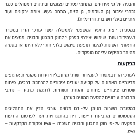
והבניה על גני אירועים, מתחמי עסקים עצומים ובתיקים המנוהלים כנגד
נבחרי ציבור (גן השקמים, גן הזית, מתחם געש, צומת ירקונים ועוד
אתרים בעלי חשיבות קרדינלית).
במסגרת ייצוג היועץ המשפטי לממשלה עשו עורכי הדין במשרד
ל.עמידור ושות’ שימוש יצירתי בפרק י’ לחוק התכנון והבניה וממצים את
הוראותיו השונות למיגור תופעת שימוש בלתי חוקי ללא היתר או בסטיה
מהיתר בתיקים עליהם מופקדים.
הפקעות
לעורכי הדין במשרד ל.עמידור ושות’ נסיון בליווי ועדות מקומיות או גופים
מדינתיים האמונים על קביעת יעודים ציבוריים להרחבת דרכים, פיתוח
שטחים ציבוריים פתוחים והנחת תשתיות (דוגמת נ.ת.ע – נתיבי
תחבורה עירוניים להסעת המונים בע”מ).
במסגרת השרות הניתן על-ידם מלווים עורכי הדין את התהליכים
הסטטוטורים מקביעת הייעוד, דיון בהתנגדויות ועד לפרסום הודעות
הפקעה על-פי חוק התכנון והבניה תשכ”ה – 1965 ופקודת הקרקעות –
1943.