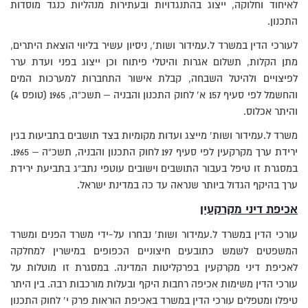
לאיחוד וחלוקה, ייצוג בהתנגדויות ובעתירות מנהליות כנגד מוסדות
התכנון.
לעורכי הדין במשרד ל.עמידור ושות’, ניסיון עשיר בליווי הוצאת היתרים,
מתן הקלות, תשלום אגרות והיטלי פיתוח וכן ייצוג בפני ועדת ערר
לפיצויים ולהיטל השבחה, קבלת אישור התחברות למערכות המים
והחשמל לפי סעיף 157 א’ לחוק התכנון והבניה – תשכ”ה, 1965 (טופס 4)
והיתר אכלוס.
משרד ל.עמידור ושות’ מייצג ועדות מקומיות בצד תושבים בתביעות בגין
ירידת ערך מקרקעין לפי סעיף 197 לחוק התכנון והבניה, תשכ”ה – 1965.
במסגרת זו טיפל בעבור התושבים וישובים עוטפי נתב”ג בתביעת ירידת
ערך בהיקף הגדול ביותר שנראה עד כה במדינת ישראל.
אכיפת דיני מקרקעין
עורכי הדין במשרד ל.עמידור ושות’ נבחרו על-ידי משרד הפנים ומשרד
המשפטים לשמש כתובעים חיצוניים הכפופים במישרין למחלקה
לאכיפת דיני מקרקעין בפרקליטות המדינה. במסגרת זו מוטלות על
עורכי הדין משימות אכיפה רחבות היקף ובעלות מורכבות רבה. בין היתר
טיפלו ומטפלים עורכי הדין במשרד באכיפת הוראות פרק י’ לחוק התכנון