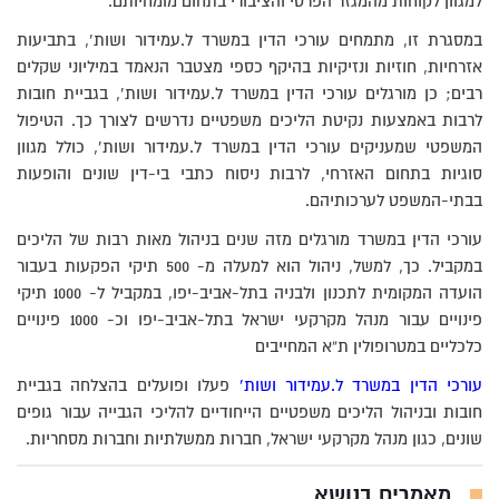
למגוון לקוחות מהמגזר הפרטי והציבורי בתחום מומחיותם.
במסגרת זו, מתמחים עורכי הדין במשרד ל.עמידור ושות’, בתביעות
אזרחיות, חוזיות ונזיקיות בהיקף כספי מצטבר הנאמד במיליוני שקלים
רבים; כן מורגלים עורכי הדין במשרד ל.עמידור ושות’, בגביית חובות
לרבות באמצעות נקיטת הליכים משפטיים נדרשים לצורך כך. הטיפול
המשפטי שמעניקים עורכי הדין במשרד ל.עמידור ושות’, כולל מגוון
סוגיות בתחום האזרחי, לרבות ניסוח כתבי בי-דין שונים והופעות
בבתי-המשפט לערכותיהם.
עורכי הדין במשרד מורגלים מזה שנים בניהול מאות רבות של הליכים
במקביל. כך, למשל, ניהול הוא למעלה מ- 500 תיקי הפקעות בעבור
הועדה המקומית לתכנון ולבניה בתל-אביב-יפו, במקביל ל- 1000 תיקי
פינויים עבור מנהל מקרקעי ישראל בתל-אביב-יפו וכ- 1000 פינויים
כלכליים במטרופולין ת”א המחייבים
עורכי הדין במשרד ל.עמידור ושות’
פעלו ופועלים בהצלחה בגביית
חובות ובניהול הליכים משפטיים הייחודיים להליכי הגבייה עבור גופים
שונים, כגון מנהל מקרקעי ישראל, חברות ממשלתיות וחברות מסחריות.
מאמרים בנושא