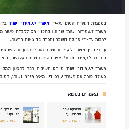
במסגרת השרות הניתן על-ידי
משרד ל.עמידור ושות’
בליוו
משרד ל.עמידור ושות’ שרותיו בתכנון מס לקבלת פטור
לרבות על-ידי פריסת השבח והכרה בהוצאות חריגות.
עורכי הדין ומשרד ל.עמידור ושות’ מורגלים בעבודה שוטפת 
במשרד ל.עמידור ושות’ ניסיון בהגשת שומות עצמיות, בתיק
משרד ל.עמידור ושות’ מייחס חשיבות רבה לתכנון המס
פעולה פורה עם משרד עורכי דין, מאיר מזרחי ושות’, המובי
מיקום:
מאמרים בנושא
רמת גן
המלך ינאי
מת
השפעת ערך
תנאים לקיום
הקרקע על י ...
פרוייקט ...
לפרטים
לפ
10 אפריל 2019
10 אפריל 2019