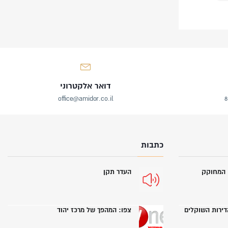
דואר אלקטרוני
office@amidor.co.il
כתבות
י המחוקק
העדר תקן
הדירות השוקלים
צפו: המהפך של מרכז יהוד