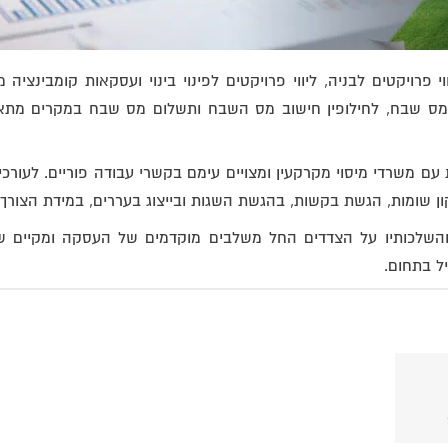
י פרויקטים לבניה, ליווי פרויקטים לפינוי בינוי ועסקאות קומבינציה מ
 ממס שבח, לחילופין חישוב מס השבח ותשלום מס שבח במקרים מתא
עם משרדי מיסוי מקרקעין ומצויים עימם בקשרי עבודה פוריים. לעורכי 
ון שומות, הגשת בקשות, בהגשת השגות ובייצוג בעררים, במידת הצורך.
 והשלכותיו על הצדדים החל משלבים מוקדמים של העסקה ומקיים ש
ל בתחום.
מיקום:
מיקום:
קריית אונו
רמת גן
חם צה”ל
מתחם בן גוריון-עמי
רטים
לפרטים