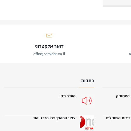
דואר אלקטרוני
office@amidor.co.il
כתבות
י המחוקק
העדר תקן
הדירות השוקלים
צפו: המהפך של מרכז יהוד