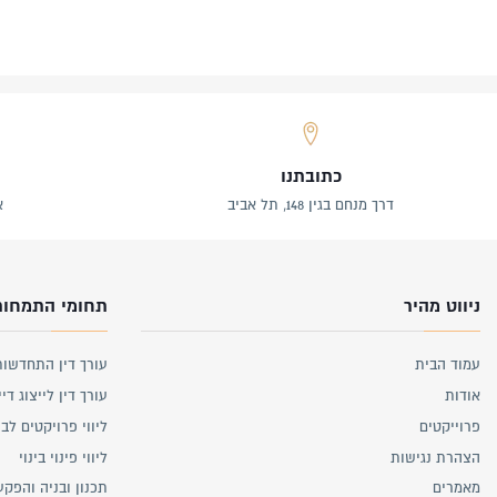
כתובתנו
דרך מנחם בגין 148, תל אביב
א
ניווט מהיר
תחומי התמחות
עמוד הבית
עורך דין התחדשות
אודות
עורך דין לייצוג דיי
פרוייקטים
ליווי פרויקטים לבנ
הצהרת נגישות
ליווי פינוי בינוי
מאמרים
תכנון ובניה והפקע