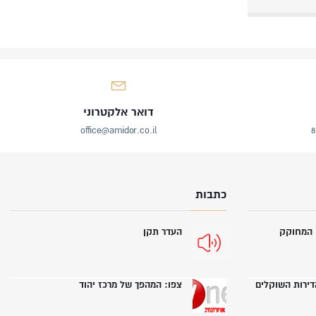
דואר אלקטרוני
office@amidor.co.il
כתבות
י המחוקק
העדר תקן
הדירות השוקלים
צפו: המהפך של מרכז יהוד