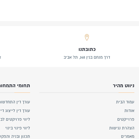
כתובתנו
דרך מנחם בגין 148, תל אביב
א
ניווט מהיר
תחומי התמחות
עמוד הבית
עורך דין התחדשות
אודות
עורך דין לייצוג דיי
פרוייקטים
ליווי פרויקטים לבנ
הצהרת נגישות
ליווי פינוי בינוי
מאמרים
תכנון ובניה והפקע